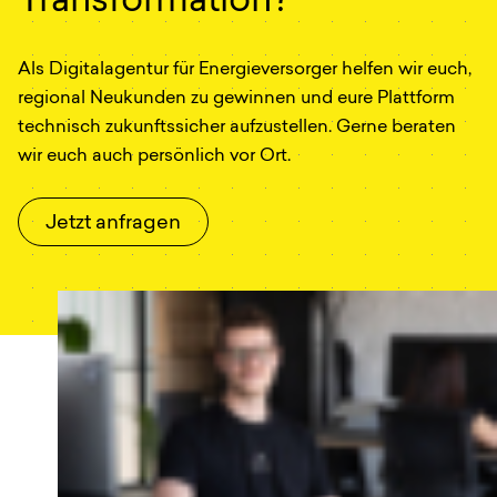
Transformation?
Als Digitalagentur für Energieversorger helfen wir euch,
regional Neukunden zu gewinnen und eure Plattform
technisch zukunftssicher aufzustellen. Gerne beraten
wir euch auch persönlich vor Ort.
Jetzt anfragen