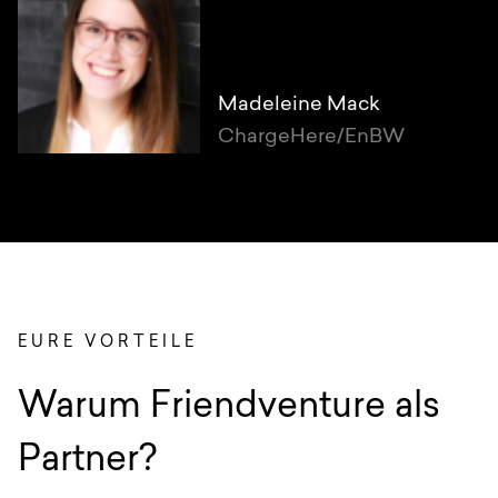
Madeleine Mack
ChargeHere/EnBW
EURE VORTEILE
:
Warum Friendventure als
Partner?