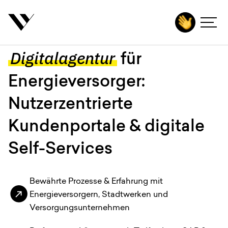
inhalt springen
4.9 von 5 Sternen
Agentur
Digitalagentur
für
Leistungen
Energieversorger:
Technologien
Nutzerzentrierte
Branchen
Kundenportale & digitale
Projekte
Self-Services
Karriere
Bewährte Prozesse & Erfahrung mit
Insights
Energieversorgern, Stadtwerken und
Kontakt
Versorgungs­unternehmen