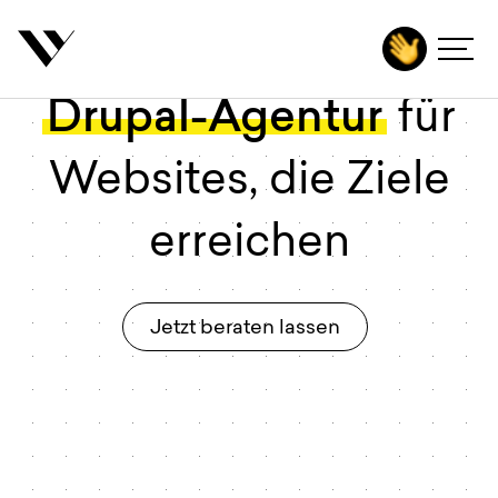
inhalt springen
Drupal-Agentur
für
Agentur
Leistungen
Websites, die Ziele
Technologien
erreichen
Branchen
Projekte
Jetzt beraten lassen
Karriere
Insights
Kontakt