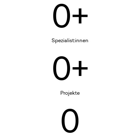
0+
Spezialist:innen
0+
Projekte
0