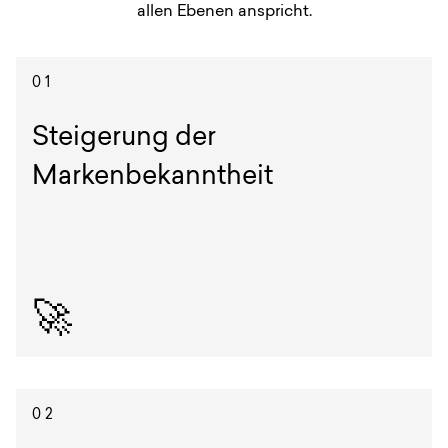
allen Ebenen anspricht.
01
Steigerung der
Markenbekanntheit
🚀
Ein konsistentes Erscheinungsbild macht eure
Marke wiedererkennbar – online wie offline.
02