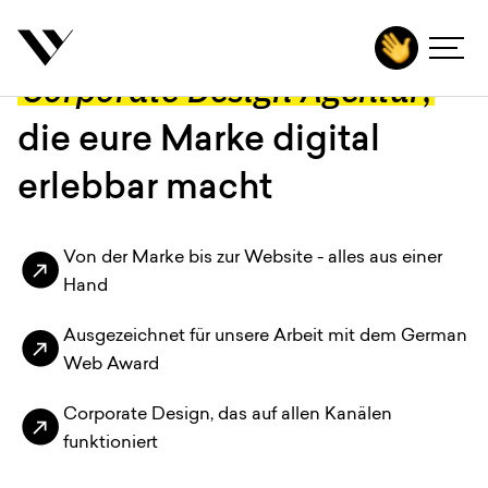
inhalt springen
Corporate Design Agentur
,
Agentur
die eure Marke digital
Leistungen
erlebbar macht
Technologien
Branchen
Von der Marke bis zur Website - alles aus einer
Hand
Projekte
Ausgezeichnet für unsere Arbeit mit dem German
Karriere
Web Award
Insights
Corporate Design, das auf allen Kanälen
Kontakt
funktioniert