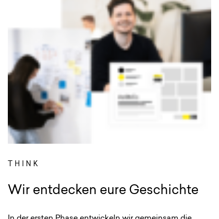
THINK
:
Wir entdecken eure Geschichte
In der ersten Phase entwickeln wir gemeinsam die