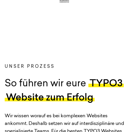
UNSER PROZESS
:
So führen wir eure
TYPO3
Website zum Erfolg
Wir wissen worauf es bei komplexen Websites
ankommt. Deshalb setzen wir auf interdisziplinäre und
spezialisierte Teams. Für die besten TYPO3 Websites