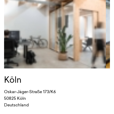
HEADQUARTER
Köln
B
Oskar-Jäger-Straße 173/K6
Li
50825
Köln
1
Deutschland
D