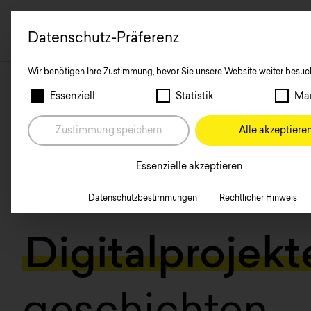
inhalt springen
Datenschutz-Präferenz
Wir benötigen Ihre Zustimmung, bevor Sie unsere Website weiter besuc
Nachstehend finden Sie eine Liste der Dienstgruppen
Essenziell
Statistik
Mar
Zustimmung speichern
Alle akzeptiere
Essenzielle akzeptieren
Datenschutzbestimmungen
Rechtlicher Hinweis
PROJEKTE
Digital­projekt