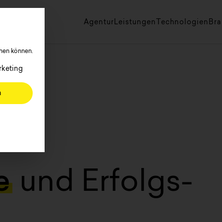
Agentur
Leistungen
Technologien
Br
hen können.
, für die eine Zustimmung erteilt werden kann. Die erste
keting
n
e
und Erfolgs­