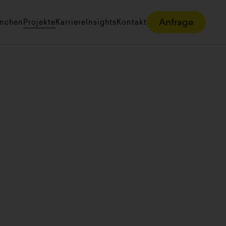
Anfrage
anchen
Projekte
Karriere
Insights
Kontakt
 Dienstgruppe ist unbedingt erforderlich und kann nicht a