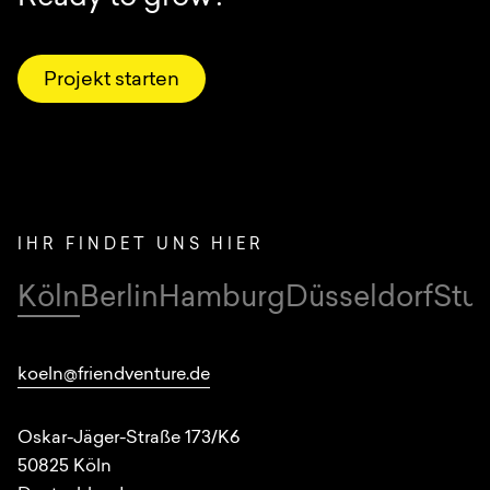
Projekt starten
IHR FINDET UNS HIER
Köln
Berlin
Hamburg
Düsseldorf
Stut
Standorte
koeln@friendventure.de
Oskar-Jäger-Straße 173/K6
50825
Köln