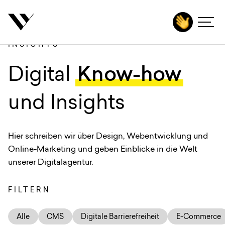
inhalt springen
INSIGHTS
Agentur
:
Digital
Know-how
Leistungen
Technologien
und Insights
Branchen
Hier schreiben wir über Design, Webentwicklung und
Projekte
Online-Marketing und geben Einblicke in die Welt
Karriere
unserer Digitalagentur.
Insights
FILTERN
Kontakt
Alle
CMS
Digitale Barrierefreiheit
E-Commerce