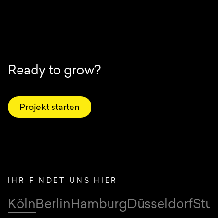
Ready to grow?
Projekt starten
IHR FINDET UNS HIER
Köln
Berlin
Hamburg
Düsseldorf
Stut
Standorte