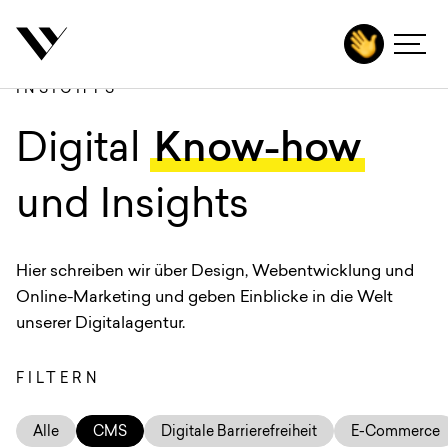
inhalt springen
INSIGHTS
Agentur
:
Digital
Know-how
Leistungen
Technologien
und Insights
Branchen
Hier schreiben wir über Design, Webentwicklung und
Projekte
Online-Marketing und geben Einblicke in die Welt
Karriere
unserer Digitalagentur.
Insights
FILTERN
Kontakt
Alle
CMS
Digitale Barrierefreiheit
E-Commerce