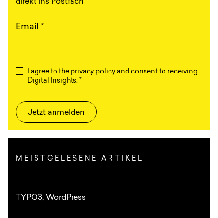
direkt ins Postfach
Email
*
I agree to the privacy policy and consent to receiving
Digital Insights.
*
Jetzt anmelden
MEISTGELESENE ARTIKEL
TYPO3
,
WordPress