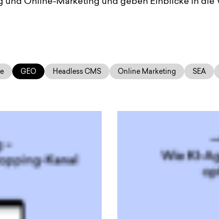
 und Online-Marketing und geben Einblicke in die W
e
GEO
Headless CMS
Online Marketing
SEA