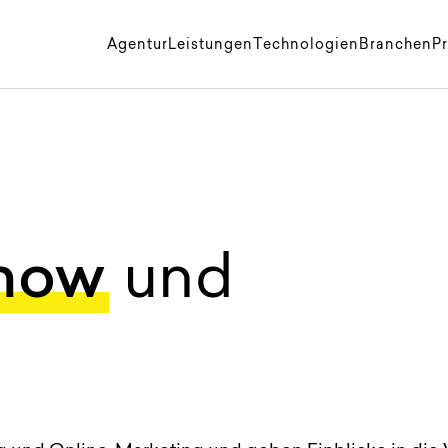
Agentur
Leistungen
Technologien
Branchen
Pr
how
und