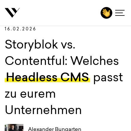
inhalt springen
Zurück
Autoren
Agentur
16.02.2026
Leistungen
Storyblok vs.
Technologien
Contentful: Welches
Branchen
Headless CMS
passt
Projekte
zu eurem
Karriere
Insights
Unternehmen
Kontakt
Alexander Bungarten