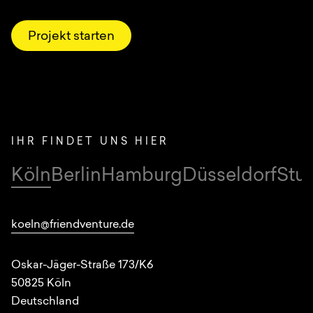
Projekt starten
IHR FINDET UNS HIER
Köln
Berlin
Hamburg
Düsseldorf
Stut
Standorte
koeln@friendventure.de
Oskar-Jäger-Straße 173/K6
50825
Köln
Deutschland