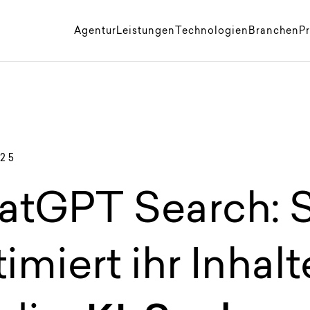
k
Agentur
Leistungen
Technologien
Branchen
Pr
025
atGPT Search: 
imiert ihr Inhalt