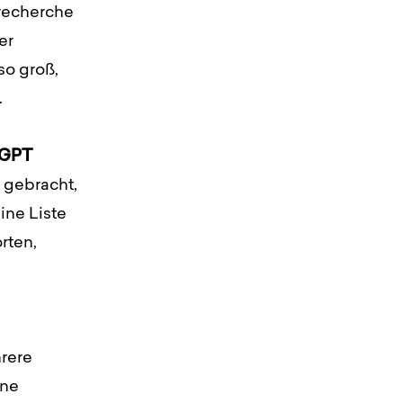
recherche
er
so groß,
.
tGPT
 gebracht,
ine Liste
rten,
rere
ine