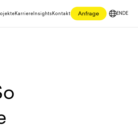
Anfrage
EN
DE
ojekte
Karriere
Insights
Kontakt
English
Deutsc
So
e