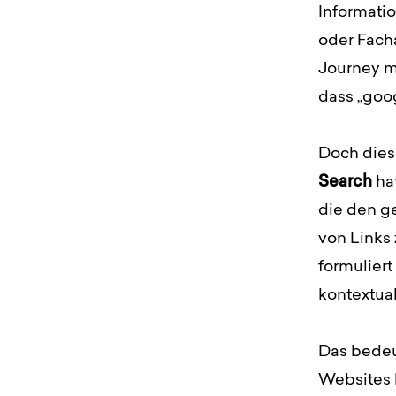
Informati
oder Facha
Journey m
dass „goo
Doch dies
Search
ha
die den g
von Links 
formuliert
kontextual
Das bedeu
Websites k