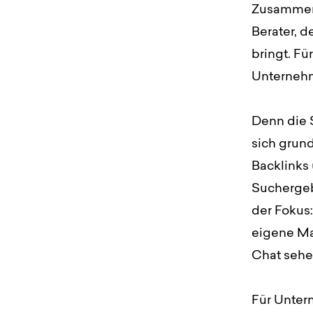
Zusammenf
Berater, d
bringt. Fü
Unternehm
Denn die 
sich grun
Backlinks
Suchergeb
der Fokus:
eigene Mar
Chat sehe
Für Unter