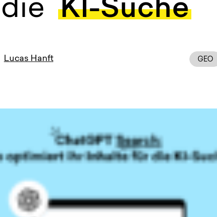
r die
KI-Suche
Lucas Hanft
GEO