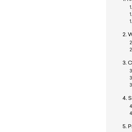
W
C
S
P