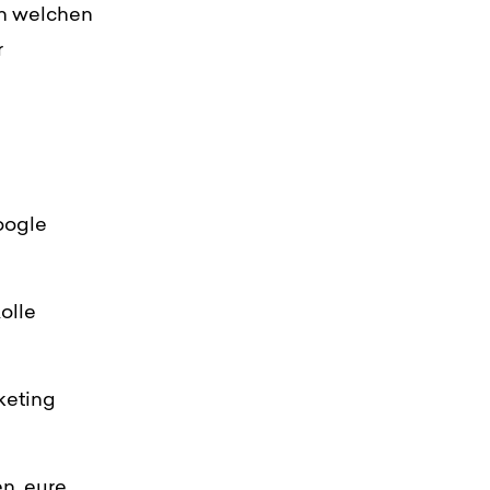
ch welchen
r
oogle
olle
keting
n, eure