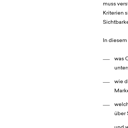
muss vers
Kriterien 
Sichtbarke
In diesem 
was C
unter
wie d
Marke
welch
über 
und w