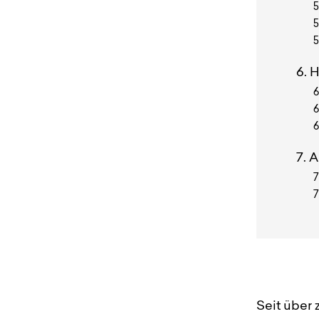
H
A
Seit über