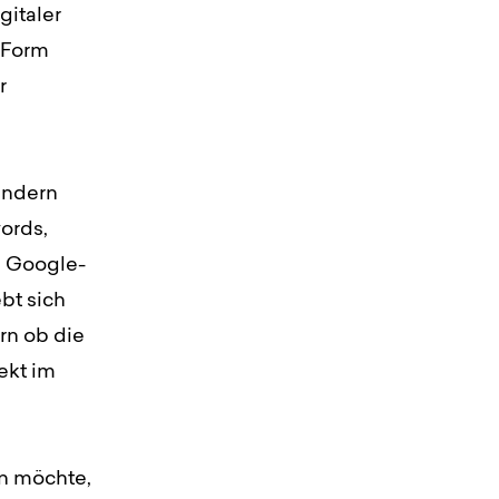
gitaler
e Form
r
ndern
ords,
n Google-
bt sich
rn ob die
ekt im
en möchte,