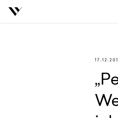
inhalt springen
Zurüc
Autoren
17.12.20
„P
We