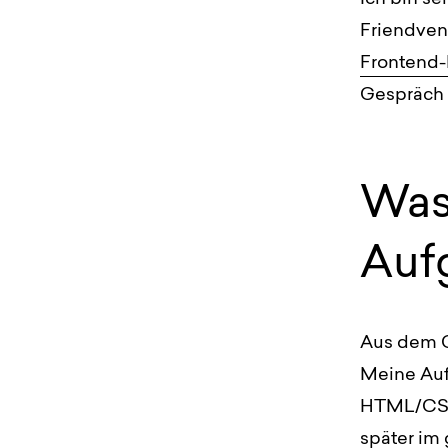
Friendvent
Frontend-
Gespräch 
Was
Auf
Aus dem G
Meine Auf
HTML/CSS
später im