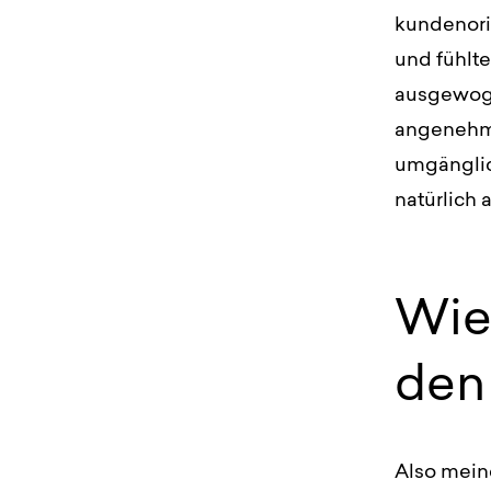
kundenori
und fühlt
ausgewoge
angenehm.
umgänglich
natürlich 
Wie
den 
Also mein