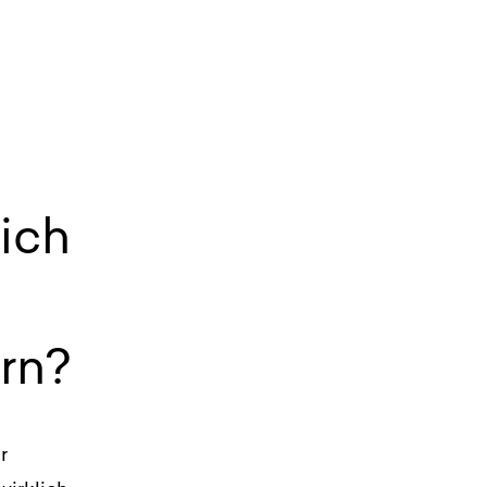
sich
rn?
r