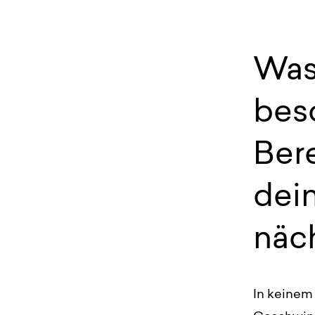
Was 
bes
Bere
dei
näc
In keinem 