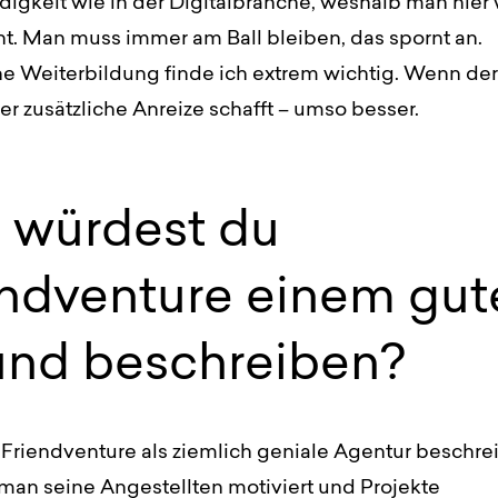
igkeit wie in der Digitalbranche, weshalb man hier 
nt. Man muss immer am Ball bleiben, das spornt an.
he Weiterbildung finde ich extrem wichtig. Wenn der
r zusätzliche Anreize schafft – umso besser.
 würdest du
endventure einem gut
und beschreiben?
Friendventure als ziemlich geniale Agentur beschre
man seine Angestellten motiviert und Projekte