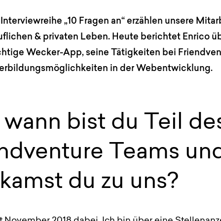
 Interviewreihe „10 Fragen an“ erzählen unsere Mitar
uflichen & privaten Leben. Heute berichtet Enrico ü
htige Wecker-App, seine Tätigkeiten bei Friendve
erbildungsmöglichkeiten in der Webentwicklung.
 wann bist du Teil de
endventure Teams un
 kamst du zu uns?
it November 2018 dabei. Ich bin über eine Stellenanz