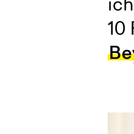
ich
10
Be