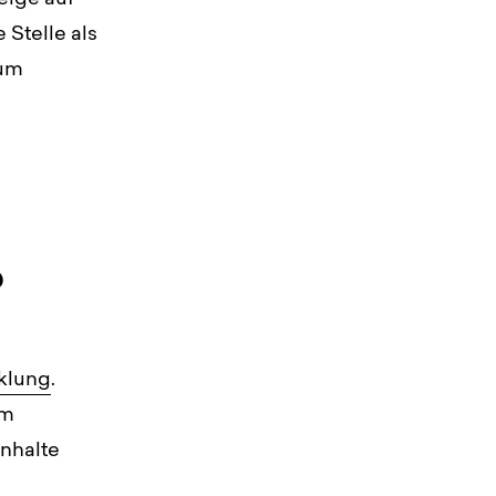
 Stelle als
zum
?
klung
.
em
Inhalte