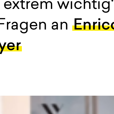
 extrem wichtig“
 Fragen an
Enric
yer