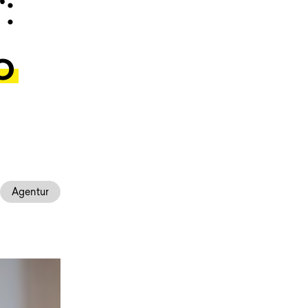
:
o
Agentur