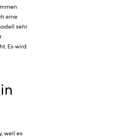
enommen
ch eine
odell sehr
r
ht. Es wird
in
, weil es