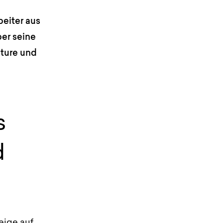
beiter aus
ber seine
nture und
s
d
eige auf