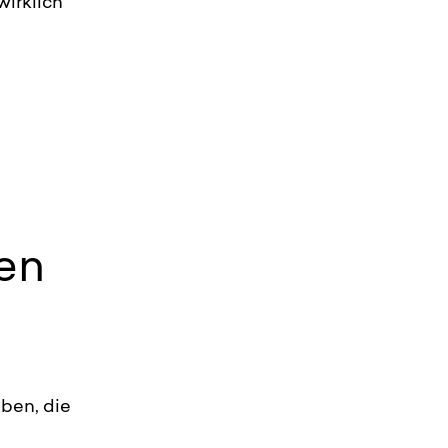
wirklich
en
iben, die