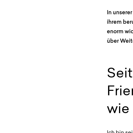
In unserer
ihrem ber
enorm wic
über Weit
Seit
Fri
wie
Ich bin se