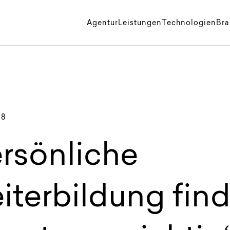
k
Agentur
Leistungen
Technologien
Br
18
ersönliche
iterbildung fin