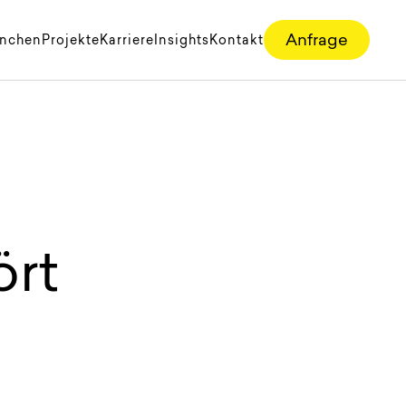
Anfrage
anchen
Projekte
Karriere
Insights
Kontakt
ört