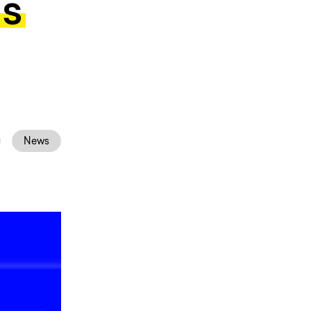
ns
News