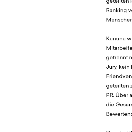
geteilten 
Ranking v
Menschen,
Kununu we
Mitarbeite
getrennt 
Jury, kei
Friendven
geteilten 
PR. Über 
die Gesam
Bewertend