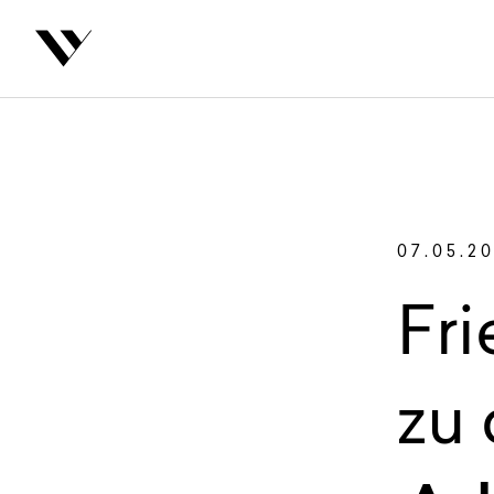
inhalt springen
Zurüc
Autoren
07.05.2
Fr
zu