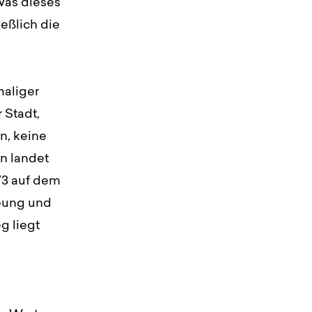
Was dieses
eßlich die
maliger
 Stadt,
n, keine
n landet
73 auf dem
rbung und
g liegt