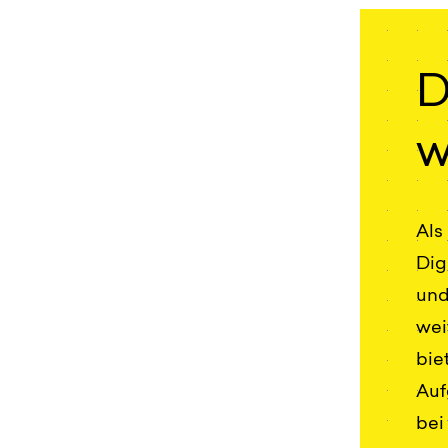
D
w
Als
Dig
und
wei
bie
Auf
bei