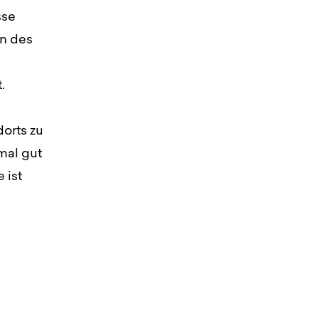
sse
en des
.
dorts zu
nmal gut
 ist