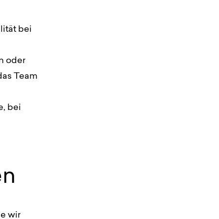
ität bei
n oder
 das Team
, bei
en
ie wir