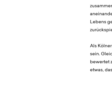
zusammena
aneinande
Lebens ge
zurückspie
Als Kölner
sein. Glei
bewertet z
etwas, das