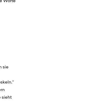
ie Worte
 sie
skeln.“
ern
 sieht