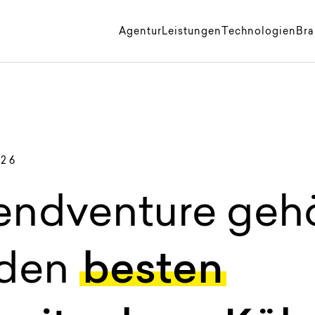
k
Agentur
Leistungen
Technologien
Br
026
iendventure geh
 den
besten