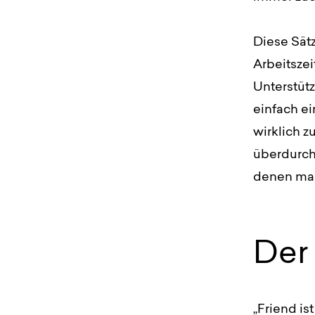
Diese Sätz
Arbeitszei
Unterstüt
einfach ei
wirklich 
überdurchs
denen man
Der
„Friend is