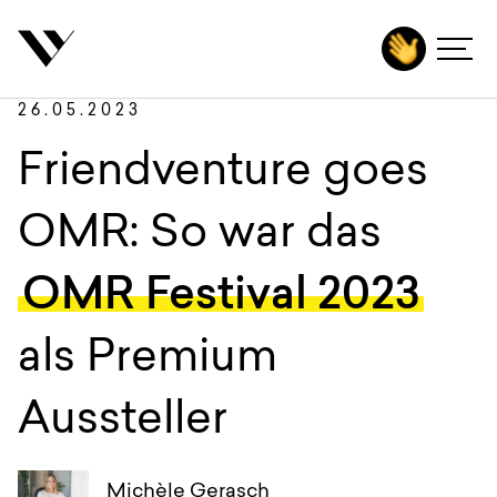
inhalt springen
Zurück
Autoren
Agentur
26.05.2023
Leistungen
Friendventure goes
Technologien
OMR: So war das
Branchen
OMR Festival 2023
Projekte
als Premium
Karriere
Insights
Aussteller
Kontakt
Michèle Gerasch