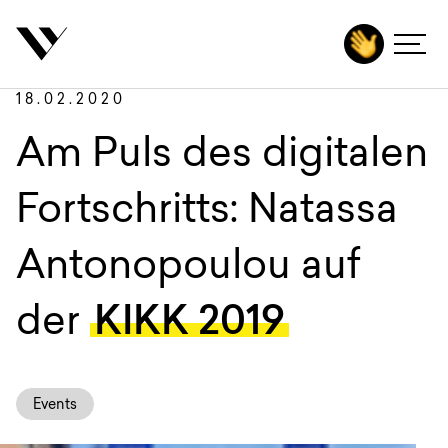
inhalt springen
Zurück
Autoren
Agentur
18.02.2020
Leistungen
Am Puls des digitalen
Technologien
Fortschritts: Natassa
Branchen
Antonopoulou auf
Projekte
der
KIKK 2019
Karriere
Insights
Events
Kontakt