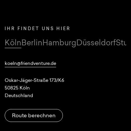
IHR FINDET UNS HIER
Köln
Berlin
Hamburg
Düsseldorf
Stut
Standorte
koeln@friendventure.de
Oskar-Jäger-Straße 173/K6
50825
Köln
Deutschland
Route berechnen