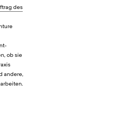
ftrag des
nture
nt-
n, ob sie
axis
nd andere,
arbeiten.