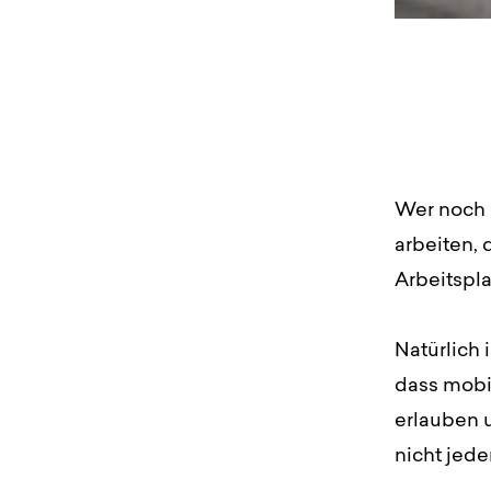
Wer noch 
arbeiten,
Arbeitspla
Natürlich 
dass mobil
erlauben u
nicht jed