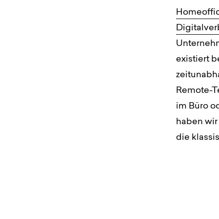
Homeoffi
Digitalve
Unternehm
existiert 
zeitunabh
Remote-Tea
im Büro od
haben wir 
die klassi