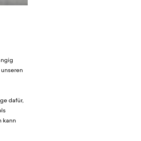
ängig
r unseren
ge dafür,
ols
h kann