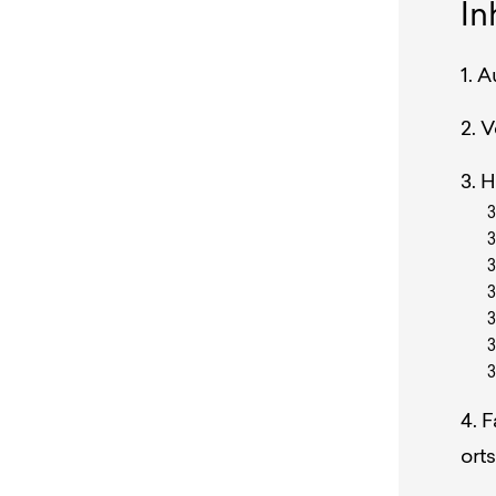
In
A
V
H
F
ort