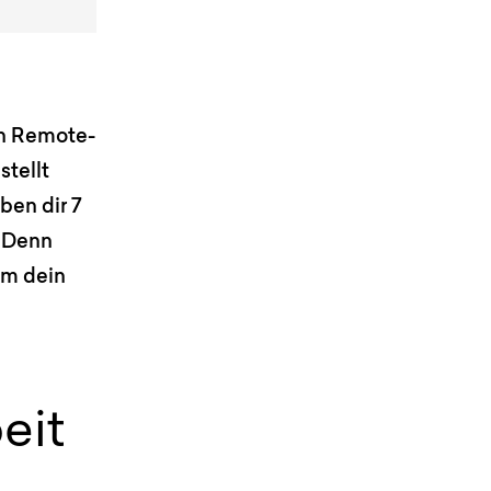
 in Remote-
stellt
ben dir 7
. Denn
um dein
eit