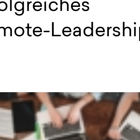
olgreiches
mote-Leadershi