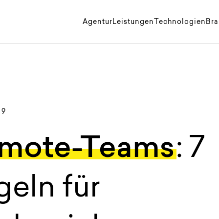
k
Agentur
Leistungen
Technologien
Br
19
mote-Teams
: 7
eln für