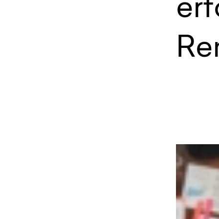
erf
Re