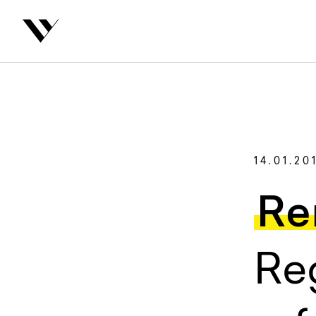
inhalt springen
Zurüc
Autoren
14.01.20
Re
Reg