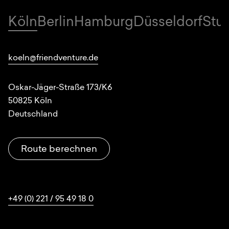
Köln
Berlin
Hamburg
Düsseldorf
Stut
Standorte
koeln@friendventure.de
Oskar-Jäger-Straße 173/K6
50825
Köln
Deutschland
Route berechnen
+49 (0) 221 / 95 49 18 0