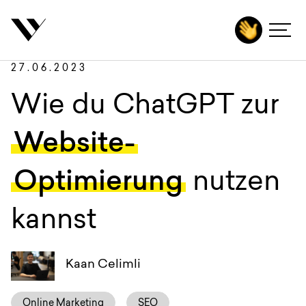
inhalt springen
Zurück
Autoren
Agentur
27.06.2023
Leistungen
Wie du ChatGPT zur
Technologien
Website-
Branchen
Optimierung
nutzen
Projekte
kannst
Karriere
Insights
Kaan Celimli
Kontakt
Online Marketing
SEO