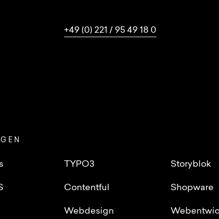
+49 (0) 221 / 95 49 18 0
NGEN
s
TYPO3
Storyblok
S
Contentful
Shopware
Webdesign
Webentwic