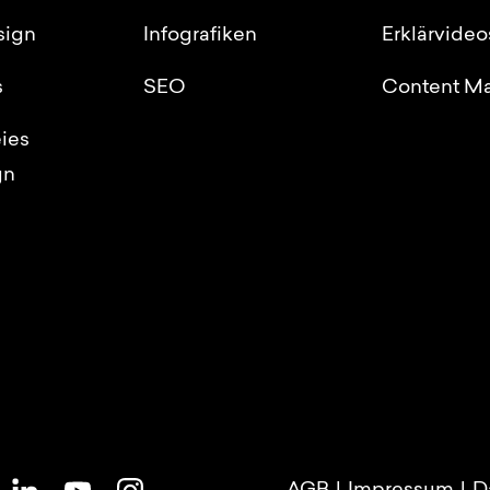
sign
Infografiken
Erklärvideo
s
SEO
Content Ma
eies
gn