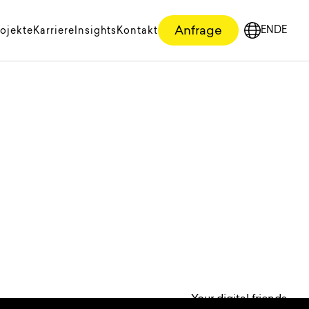
Anfrage
EN
DE
ojekte
Karriere
Insights
Kontakt
English
Deutsc
Your digital friends