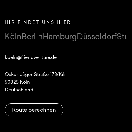
IHR FINDET UNS HIER
Köln
Berlin
Hamburg
Düsseldorf
Stut
Standorte
koeln@friendventure.de
Oskar-Jäger-Straße 173/K6
50825
Köln
Deutschland
Route berechnen