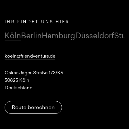
IHR FINDET UNS HIER
Köln
Berlin
Hamburg
Düsseldorf
Stut
Standorte
koeln@friendventure.de
Oskar-Jäger-Straße 173/K6
50825
Köln
Deutschland
Route berechnen