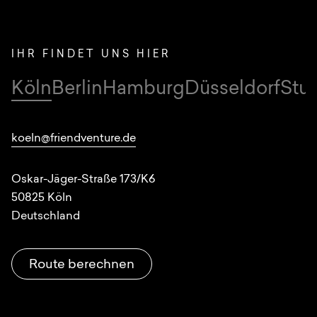
IHR FINDET UNS HIER
Köln
Berlin
Hamburg
Düsseldorf
Stut
Standorte
koeln@friendventure.de
Oskar-Jäger-Straße 173/K6
50825
Köln
Deutschland
Route berechnen