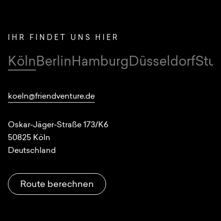
IHR FINDET UNS HIER
Köln
Berlin
Hamburg
Düsseldorf
Stut
Standorte
koeln@friendventure.de
Oskar-Jäger-Straße 173/K6
50825
Köln
Deutschland
Route berechnen