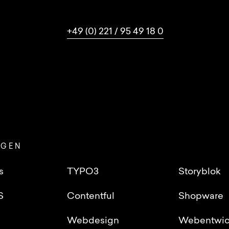
+49 (0) 221 / 95 49 18 0
NGEN
s
TYPO3
Storyblok
S
Contentful
Shopware
Webdesign
Webentwic