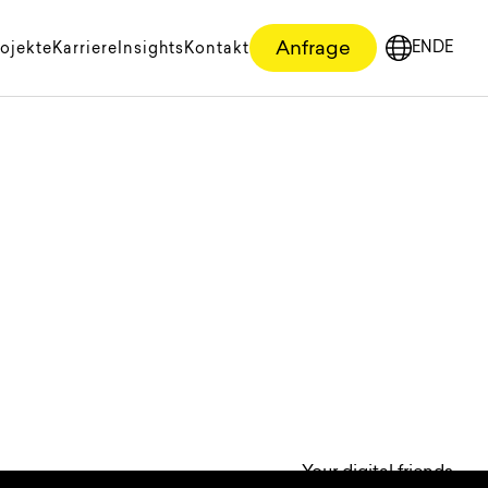
Anfrage
EN
DE
ojekte
Karriere
Insights
Kontakt
English
Deutsc
Your digital friends