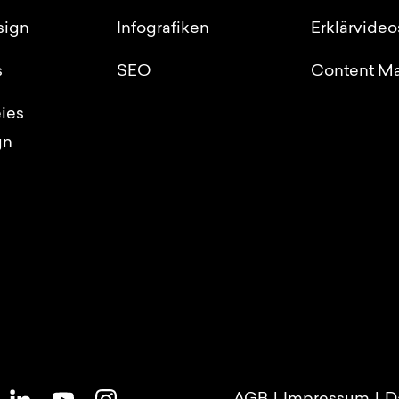
sign
Infografiken
Erklärvideo
s
SEO
Content Ma
eies
gn