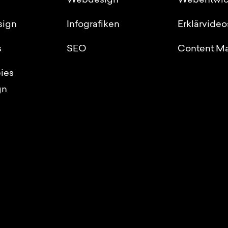
Webdesign
Webentwic
sign
Infografiken
Erklärvideo
s
SEO
Content Ma
eies
gn