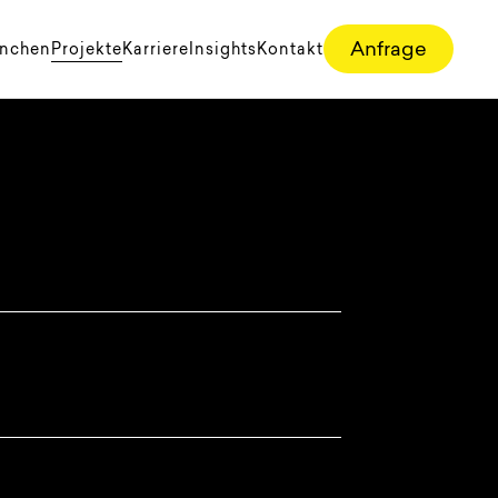
Your digital friends
Anfrage
anchen
Projekte
Karriere
Insights
Kontakt