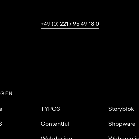
+49 (0) 221 / 95 49 18 0
NGEN
s
TYPO3
Storyblok
S
Contentful
Shopware