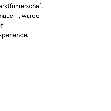
rktführerschaft
rmauern, wurde
f
xperience.