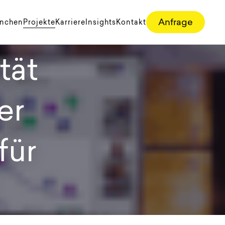
r echte
Anfrage
anchen
Projekte
Karriere
Insights
Kontakt
tät
er
für