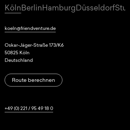
Köln
Berlin
Hamburg
Düsseldorf
Stut
Standorte
koeln@friendventure.de
Oskar-Jäger-Straße 173/K6
50825
Köln
Deutschland
Route berechnen
+49 (0) 221 / 95 49 18 0