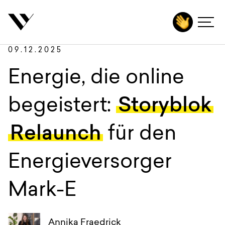
inhalt springen
Zurück
Autoren
Agentur
09.12.2025
Leistungen
Energie, die online
Technologien
begeistert:
Storyblok
Branchen
Relaunch
für den
Projekte
Energieversorger
Karriere
Insights
Mark-E
Kontakt
Annika Fraedrick