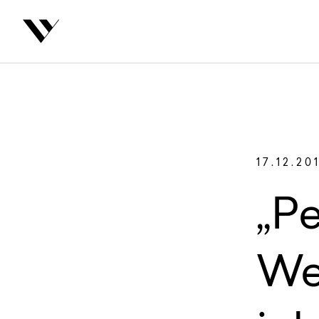
inhalt springen
Zurüc
Autoren
17.12.20
„P
We