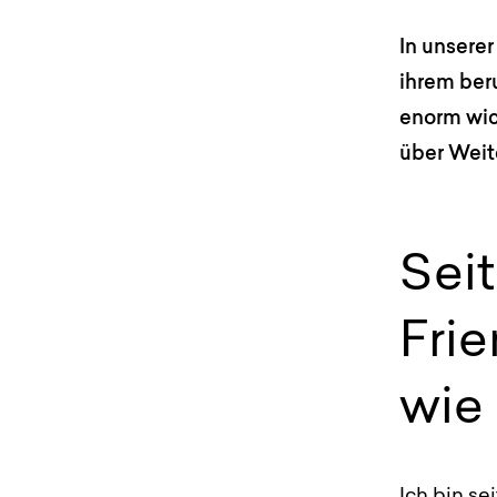
In unserer
ihrem ber
enorm wic
über Weit
Seit
Fri
wie
Ich bin se