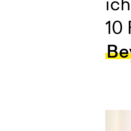
ich
10
Be