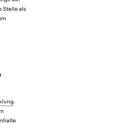
 Stelle als
zum
?
klung
.
em
Inhalte