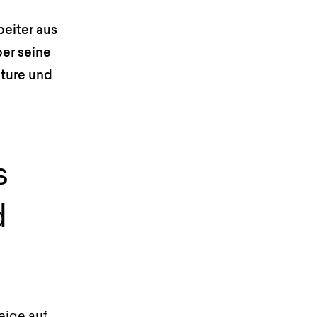
beiter aus
ber seine
nture und
s
d
eige auf