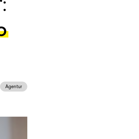
:
o
Agentur