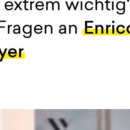
 extrem wichtig“
 Fragen an
Enric
yer