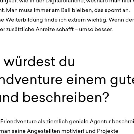
igkeit wie in der Digitalbranche, weshalb man hier 
nt. Man muss immer am Ball bleiben, das spornt an.
he Weiterbildung finde ich extrem wichtig. Wenn der
r zusätzliche Anreize schafft – umso besser.
 würdest du
endventure einem gut
und beschreiben?
Friendventure als ziemlich geniale Agentur beschre
man seine Angestellten motiviert und Projekte