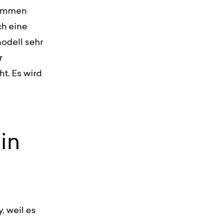
enommen
ch eine
odell sehr
r
ht. Es wird
in
, weil es