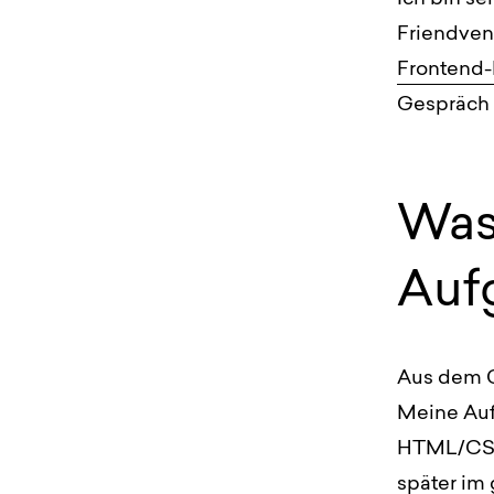
Friendvent
Frontend-
Gespräch 
Was
Auf
Aus dem G
Meine Auf
HTML/CSS
später im