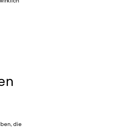
wirklich
en
iben, die