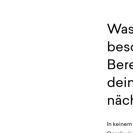
Was 
bes
Bere
dei
näc
In keinem 