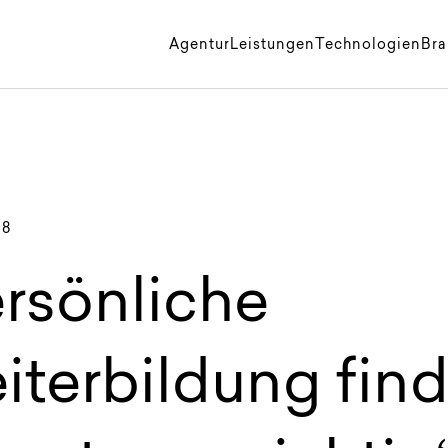
k
Agentur
Leistungen
Technologien
Br
18
ersönliche
iterbildung fin