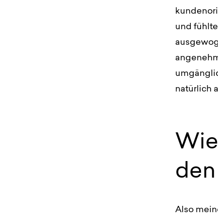
kundenori
und fühlt
ausgewoge
angenehm.
umgänglich
natürlich 
Wie
den 
Also mein