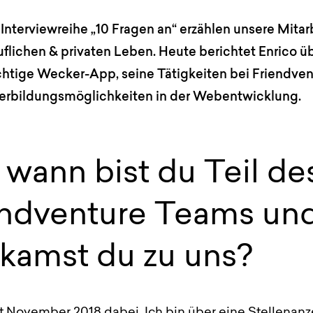
 Interviewreihe „10 Fragen an“ erzählen unsere Mitar
uflichen & privaten Leben. Heute berichtet Enrico ü
htige Wecker-App, seine Tätigkeiten bei Friendve
erbildungsmöglichkeiten in der Webentwicklung.
 wann bist du Teil de
endventure Teams un
 kamst du zu uns?
it November 2018 dabei. Ich bin über eine Stellenanz