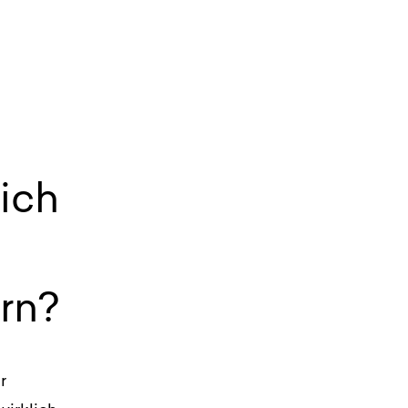
sich
rn?
r