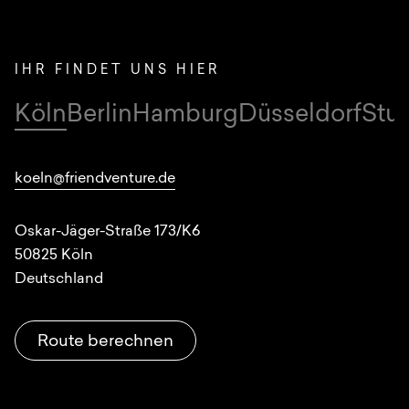
IHR FINDET UNS HIER
Köln
Berlin
Hamburg
Düsseldorf
Stut
Standorte
koeln@friendventure.de
Oskar-Jäger-Straße 173/K6
50825
Köln
Deutschland
Route berechnen