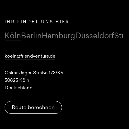
IHR FINDET UNS HIER
Köln
Berlin
Hamburg
Düsseldorf
Stut
Standorte
koeln@friendventure.de
Oskar-Jäger-Straße 173/K6
50825
Köln
Deutschland
Route berechnen