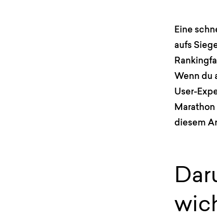
Eine schn
aufs Sieg
Rankingfak
Wenn du a
User-Expe
Marathon l
diesem Art
Dar
wic