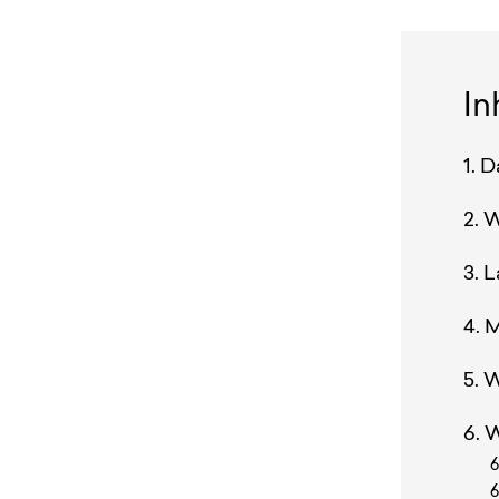
In
D
W
L
M
W
W