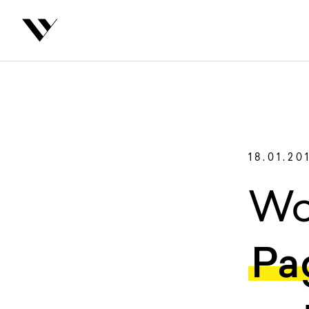
inhalt springen
Zurüc
Autoren
18.01.20
Wo
Pa