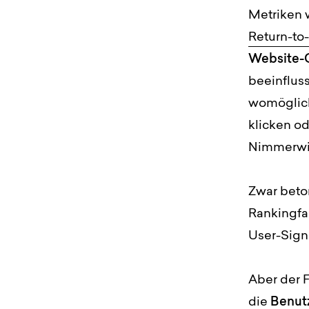
Metriken 
Return-to
Website-Q
beeinfluss
womöglich
klicken o
Nimmerwi
Zwar beto
Rankingfak
User-Sign
Aber der 
die
Benutz