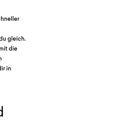
hneller
 du gleich.
mit die
n
ir in
d