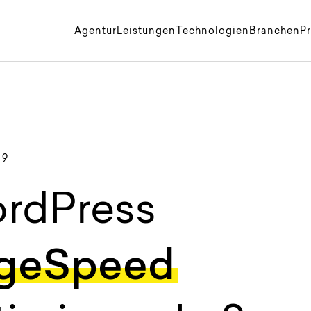
k
Agentur
Leistungen
Technologien
Branchen
Pr
19
rdPress
geSpeed