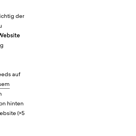
ichtig der
u
Website
ng
eeds auf
sem
n
on hinten
ebsite (>5