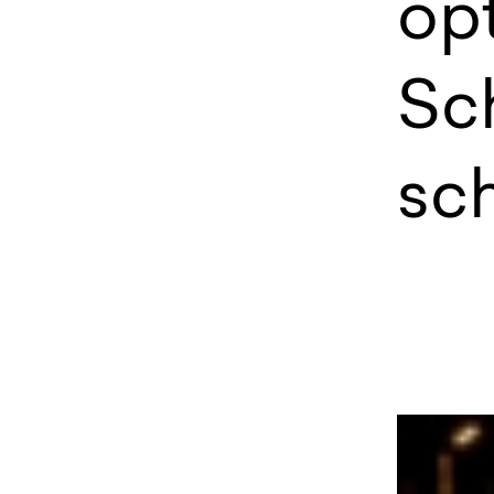
opt
Sch
sc