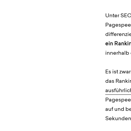
Unter SEOs
Pagespeed
differenzi
ein Rankin
innerhalb
Es ist zw
das Rankin
ausführlic
Pagespeed
auf und b
Sekunden 