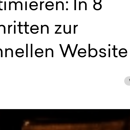
imieren: In 8
ritten zur
hnellen Website