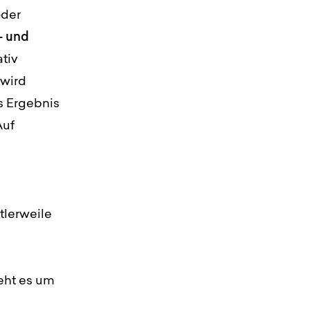
der
- und
tiv
 wird
s Ergebnis
Auf
tlerweile
geht es um