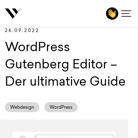
inhalt springen
Zurück
Autoren
Agentur
26.09.2022
Leistungen
WordPress
Technologien
Gutenberg Editor –
Branchen
Der ultimative Guide
Projekte
Karriere
Webdesign
WordPress
Insights
Kontakt