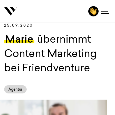
inhalt springen
Zurück
Autoren
Agentur
25.09.2020
Leistungen
Marie
übernimmt
Technologien
Content Marketing
Branchen
bei Friendventure
Projekte
Karriere
Agentur
Insights
Kontakt