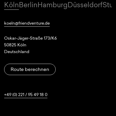
Köln
Berlin
Hamburg
Düsseldorf
Stut
Standorte
koeln@friendventure.de
Oskar-Jäger-Straße 173/K6
50825
Köln
Deutschland
Route berechnen
+49 (0) 221 / 95 49 18 0